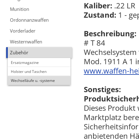
Kaliber:
.22 LR
Munition
Zustand:
1 - ge
Ordonnanzwaffen
Vorderlader
Beschreibung:
# T 84
Westernwaffen
Wechselsystem f
Zubehör
Mod. 1911 A 1 i
Ersatzmagazine
www.waffen-he
Holster und Taschen
Wechselläufe u. -systeme
Sonstiges:
Produktsicherh
Dieses Produkt
Marktplatz berei
Sicherheitsinfo
anbietenden Hä