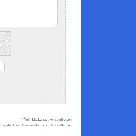
1
*
inkl. MwSt.; zzgl. Versandkosten
tG.;MwSt. nicht ausweisbar; zzgl. Versandkosten