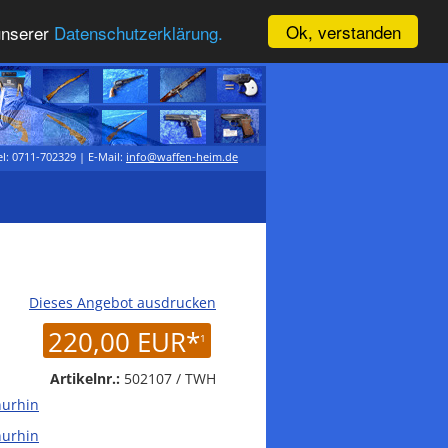
Ok, verstanden
unserer
Datenschutzerklärung.
l: 0711-702329 | E-Mail:
info@waffen-heim.de
Dieses Angebot ausdrucken
220,00 EUR*
1
Artikelnr.:
502107 / TWH